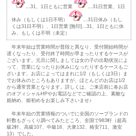
…31、1日ともに営業
…31日営業、1日
休み（もしくは1日不明）
…31日休み（もし
くは31日不明）、1日営業 [無印]…31、1日ともに休
み、もしくは不明（未定）
年末年始は営業時間が普段と異なり、受付開始時間が
遅くなったり、受付終了時間が早まったりするケースが
ございます。元旦に関しましては女の子の出勤状況によ
って、営業になったりお休みになったりするケースもご
ざいます。お店によってはまれに1/2（もしくは3日）ま
でお休みのところもありますが、ほとんどのお店は1/2
から通常営業となります。詳しくは、ご来店前に各お店
のオフィシャルHPやお電話などでご確認の上、素敵な
姫納め、姫初めをお楽しみ下さいませ♪
年末年始の営業情報のついでに全国のソープランドの
軒数もざっくり調べてみたところ、全国で983軒（超高
級2軒、高級107、中級18、大衆132、格安711、激安
13）でした。