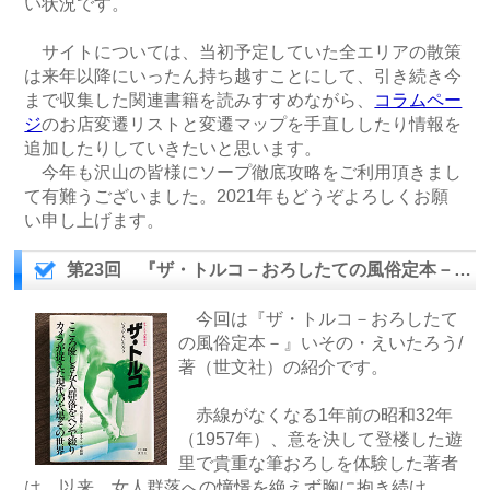
い状況です。
サイトについては、当初予定していた全エリアの散策
は来年以降にいったん持ち越すことにして、引き続き今
まで収集した関連書籍を読みすすめながら、
コラムペー
ジ
のお店変遷リストと変遷マップを手直ししたり情報を
追加したりしていきたいと思います。
今年も沢山の皆様にソープ徹底攻略をご利用頂きまし
て有難うございました。2021年もどうぞよろしくお願
い申し上げます。
第23回 『ザ・トルコ－おろしたての風俗定本－』を読んで
今回は『ザ・トルコ－おろしたて
の風俗定本－』いその・えいたろう/
著（世文社）の紹介です。
赤線がなくなる1年前の昭和32年
（1957年）、意を決して登楼した遊
里で貴重な筆おろしを体験した著者
は、以来、女人群落への憧憬を絶えず胸に抱き続け、