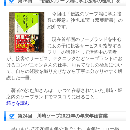
第25回 『伝説のソープ嬢に学ぶ接客の極意』を読んで
今回は『伝説のソープ嬢に学ぶ接
客の極意』沙也加/著（双葉新書）の
紹介です。
現在首都圏のソープランドを中心
に女の子に接客サービスを指導する
フリーの講師として活躍中の著者
が、接客やサービス、テクニックなどソープランドにお
けるコンパニオンさんの仕事、おもてなしの極意につい
て、自らの経験を織り交ぜながら丁寧に分かりやすく解
説した一冊。
著者の沙也加さんは、かつて在籍されていた川崎・堀
之内のソープランドでマスコミに出ること
...
続きを読む
第24回 川崎ソープ2021年の年末年始営業
早いもので2020年も年の瀬ですね。今年はコロナ禍