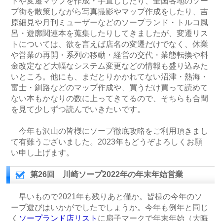
トや変遷マップを作成・手直ししたり、全国各地のソー
プ街を散策しながら写真撮影やマップ作成をしたり、吉
原細見や月刊ミューザーなどのソープランド・トルコ風
呂・遊廓関連本を蒐集したりしてきましたが、変遷リス
トについては、欲を言えば店名の変遷だけでなく、休業
や営業の再開・系列の移動・経営の交代・業態転換や料
金改定など大幅なシステム変更などの情報も盛り込みた
いところ。他にも、まだとりかかれてない沼津・熱海・
富士・釧路などのマップ作成や、買うだけ買って読めて
ない本もかなりの数に上ってきてるので、そちらも合間
を見て少しずつ読んでいきたいです。
今年も沢山の皆様にソープ徹底攻略をご利用頂きまし
て有難うございました。2023年もどうぞよろしくお願
い申し上げます。
第26回 川崎ソープ2022年の年末年始営業
早いもので2021年も残りあと僅か。皆様の今年のソ
ープ遊びはいかがでしたでしょうか。今年も例年と同じ
く
ソープランド店リスト
に扇子マークで年末年始（大晦