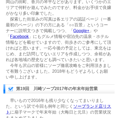
岡山の田町、香川の琴平などがあります。いくつかのエ
リアで何軒か遊んでみたのですが、料金がお手頃で良嬢
がかなり多い印象でした。
探索した街並みの写真は各エリアの認証ページ（一番
最初のページ）の下の方にある「○○百景」というコー
ナーに説明文つきで掲載しつつ、「
Google+
」や
「
Facebook
」にもグルメ情報や宿泊先の温泉・ホテル
情報などを載せていますので、街歩きのご参考にして頂
ければと思います。一応今後の予定としては、東北をは
じめ、まだ訪問してないエリアを作成しつつ、余裕があ
れば各地域の歴史なども調べていきたいと思います。
今年も沢山の皆様にソープ徹底攻略をご利用頂きまし
て有難うございました。2018年もどうぞよろしくお願
い申し上げます。
第19回 川崎ソープ2017年の年末年始営業
早いもので2016年も残り少なくなってまいりまし
た。という訳で今回も例年と同じく
ソープランド店リス
ト
に扇子マークで年末年始（大晦日と元旦）の営業状況
をまとめてみました。