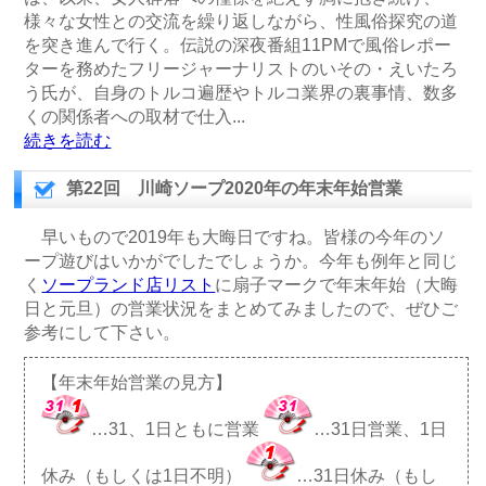
様々な女性との交流を繰り返しながら、性風俗探究の道
を突き進んで行く。伝説の深夜番組11PMで風俗レポー
ターを務めたフリージャーナリストのいその・えいたろ
う氏が、自身のトルコ遍歴やトルコ業界の裏事情、数多
くの関係者への取材で仕入
...
続きを読む
第22回 川崎ソープ2020年の年末年始営業
早いもので2019年も大晦日ですね。皆様の今年のソ
ープ遊びはいかがでしたでしょうか。今年も例年と同じ
く
ソープランド店リスト
に扇子マークで年末年始（大晦
日と元旦）の営業状況をまとめてみましたので、ぜひご
参考にして下さい。
【年末年始営業の見方】
…31、1日ともに営業
…31日営業、1日
休み（もしくは1日不明）
…31日休み（もし