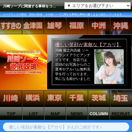
川崎ソープに関連する事柄をコラム形式で紹介します。
ソープランドの歴史、現在の状況、その他ソープに関する事柄を興味の趣くままに紹介していきます。
TOP
LIST
MAP
NEWS
COLUMN
RECRUIT
優しい笑顔が素敵な【アカリ】さんのご紹介です♪