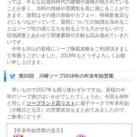
っては、今もなお遊郭時代の建物や遺構が残されている
ことが多く、当時の情緒や雰囲気を直に感じることがで
きます。遊郭はその後の赤線やカフェー、特殊飲食店な
どにもつながっていて、遊郭についての知識を深めるこ
とはソープ街の成り立ちを知る上でも欠かせないので、
現地調査とあわせて関連書籍や文献も読み進めていきた
いです。
今年も沢山の皆様にソープ徹底攻略をご利用頂きまし
て有難うございました。2019年もどうぞよろしくお願
い申し上げます。
第20回 川崎ソープ2018年の年末年始営業
早いもので2017年も残り後わずかですね。皆様の今
年のソープ遊びはいかがでしたでしょうか。今回も例年
と同じく
ソープランド店リスト
に扇子マークで年末年始
（大晦日と元旦）の営業状況をまとめてみましたので、
ご参考にどうぞ。
【年末年始営業の見方】