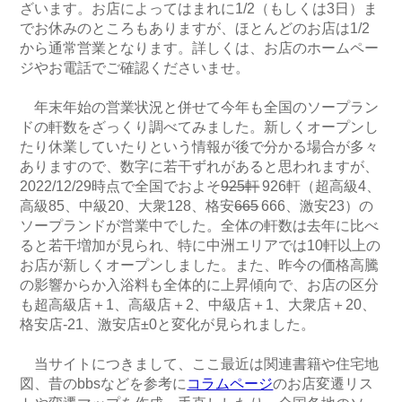
ざいます。お店によってはまれに1/2（もしくは3日）ま
でお休みのところもありますが、ほとんどのお店は1/2
から通常営業となります。詳しくは、お店のホームペー
ジやお電話でご確認くださいませ。
年末年始の営業状況と併せて今年も全国のソープラン
ドの軒数をざっくり調べてみました。新しくオープンし
たり休業していたりという情報が後で分かる場合が多々
ありますので、数字に若干ずれがあると思われますが、
2022/12/29時点で全国でおよそ
925軒
926軒（超高級4、
高級85、中級20、大衆128、格安
665
666、激安23）の
ソープランドが営業中でした。全体の軒数は去年に比べ
ると若干増加が見られ、特に中洲エリアでは10軒以上の
お店が新しくオープンしました。また、昨今の価格高騰
の影響からか入浴料も全体的に上昇傾向で、お店の区分
も超高級店＋1、高級店＋2、中級店＋1、大衆店＋20、
格安店-21、激安店±0と変化が見られました。
当サイトにつきまして、ここ最近は関連書籍や住宅地
図、昔のbbsなどを参考に
コラムページ
のお店変遷リス