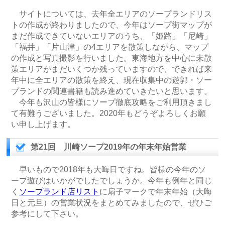
サイトについては、去年全エリアのソープランドリス
トの作成が終わりましたので、今年はソープ街マップが
まだ作成できていないエリアのうち、「姫路」「尼崎」
「福井」「片山津」の4エリアを散策しながら、マップ
の作成と写真撮影を行いました。東海地方を中心に未散
策エリアがまだいくつか残っていますので、できれば来
年中に全エリアの散策を終え、現在収集中の遊郭・ソー
プランドの関連書籍も読み進めていきたいと思います。
今年も沢山の皆様にソープ徹底攻略をご利用頂きまし
て有難うございました。2020年もどうぞよろしくお願
い申し上げます。
第21回 川崎ソープ2019年の年末年始営業
早いもので2018年も大晦日ですね。皆様の今年のソ
ープ遊びはいかがでしたでしょうか。今年も例年と同じ
く
ソープランド店リスト
に扇子マークで年末年始（大晦
日と元旦）の営業状況をまとめてみましたので、ぜひご
参考にして下さい。