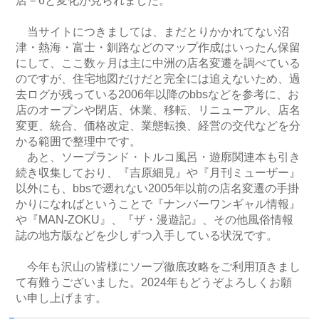
店－6と変化が見られました。
当サイトにつきましては、まだとりかかれてない沼
津・熱海・富士・釧路などのマップ作成はいったん保留
にして、ここ数ヶ月は主に中洲の店名変遷を調べている
のですが、住宅地図だけだと完全には追えないため、過
去ログが残っている2006年以降のbbsなどを参考に、お
店のオープンや閉店、休業、移転、リニューアル、店名
変更、統合、価格改定、業態転換、経営の交代などを分
かる範囲で整理中です。
あと、ソープランド・トルコ風呂・遊廓関連本も引き
続き収集しており、『吉原細見』や『月刊ミューザー』
以外にも、bbsで遡れない2005年以前の店名変遷の手掛
かりになればということで『ナンバーワンギャル情報』
や『MAN-ZOKU』、『ザ・漫遊記』、その他風俗情報
誌の地方版などを少しずつ入手している状況です。
今年も沢山の皆様にソープ徹底攻略をご利用頂きまし
て有難うございました。2024年もどうぞよろしくお願
い申し上げます。