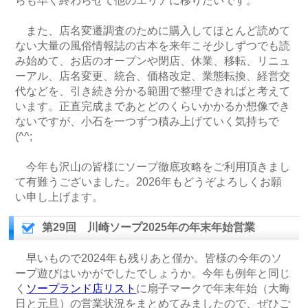
らも早く終わらせて他のエリアに移りたいです。
また、店名変遷調査のために購入してほとんど読めて
ない大量の風俗情報誌の古本を来年こそ少しずつでも読
み始めて、お店のオープンや閉店、休業、移転、リニュ
ーアル、店名変更、統合、価格改定、業態転換、経営交
代などを、引き続き分かる範囲で整理できればと考えて
います。正直完成まであとどのくらいかかるか想像でき
ないですが、小石を一つずつ積み上げていく気持ちで
(^^;
今年も沢山の皆様にソープ徹底攻略をご利用頂きまし
て有難うございました。2026年もどうぞよろしくお願
い申し上げます。
第29回 川崎ソープ2025年の年末年始営業
早いもので2024年も残りあと僅か。皆様の今年のソ
ープ遊びはいかがでしたでしょうか。今年も例年と同じ
く
ソープランド店リスト
に扇子マークで年末年始（大晦
日と元旦）の営業状況をまとめてみましたので、ぜひご