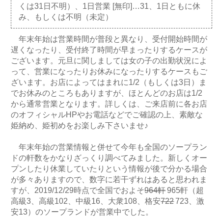
くは31日不明）、1日営業 [無印]…31、1日ともに休
み、もしくは不明（未定）
年末年始は営業時間が普段と異なり、受付開始時間が
遅くなったり、受付終了時間が早まったりするケースが
ございます。元旦に関しましては女の子の出勤状況によ
って、営業になったりお休みになったりするケースもご
ざいます。お店によってはまれに1/2（もしくは3日）ま
でお休みのところもありますが、ほとんどのお店は1/2
から通常営業となります。詳しくは、ご来店前に各お店
のオフィシャルHPやお電話などでご確認の上、素敵な
姫納め、姫初めをお楽しみ下さいませ♪
年末年始の営業情報と併せて今年も全国のソープラン
ドの軒数をかなりざっくり調べてみました。新しくオー
プンしたり休業していたりという情報が後で分かる場合
が多々ありますので、数字に若干ずれはあると思われま
すが、2019/12/29時点で全国でおよそ
964軒
965軒（超
高級3、高級102、中級16、大衆108、格安
722
723、激
安13）のソープランドが営業中でした。