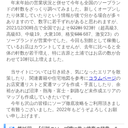
年末年始の営業状況と併せて今年も全国のソープラン
ドの軒数をざっくり調べてみました。新しくオープンし
たり休業していたりという情報が後で分かる場合が多々
ありますので、数字に若干ずれがあると思われますが、
2021/12/30時点で全国でおよそ
922軒
923軒（超高級3、
高級83、中級19、大衆108、格安
686
687、激安23）の
ソープランドが営業中でした。今回も別館として稼働し
ているお店はカウントしてませんが、去年に比べると全
体の軒数が若干増え、特に吉原と土浦ではお店の数が合
わせて10軒以上増えました。
当サイトについては引き続き、気になったエリアを散
策したり、関連書籍や住宅地図を参考に
コラムページ
の
お店変遷リストと変遷マップを作成・手直ししたり、余
裕があれば沼津・熱海・富士・釧路など未作成エリアの
マップも作成していきたいです。
今年も沢山の皆様にソープ徹底攻略をご利用頂きまし
て有難うございました。2022年もどうぞよろしくお願
い申し上げます。