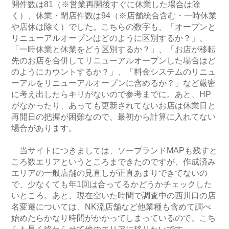
開件数は81（※営業再開後すぐに休業した場合は除
く）、休業・閉店件数は94（※店舗統合含む・一時休業
や店休は除く）でした。こちらの数字も、「オープンと
リニューアルオープンはどのように区別するか？」、
「一時休業と休業をどう区別するか？」、「お店が移転
先のお店を合併してリニューアルオープンした場合はど
のようにカウントするか？」、「料金システムのリニュ
ーアルをリニューアルオープンに含めるか？」など厳密
に考え出したらキリがないので参考までに。あと、HP
がなかったり、あっても更新されてないお店は休業日と
再開日の把握が困難なので、最初から計算に入れてない
場合があります。
当サイトにつきましては、ソープランドMAPも残すと
ころ数エリアというところまできたのですが、作成済み
エリアの一般店舗の見直しが正直あまりできてないの
で、少なくても年1回は合ってるかどうかチェックした
いところ。あと、現在空いた時間で調査中の西川口の店
名変遷については、NK流店舗など他業種も含めて調べ
始めたらかなり時間がかかってしまっているので、こち