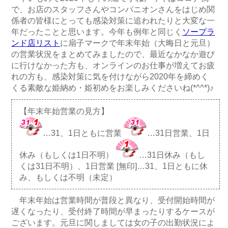
で、お店のスタッフさんやコンパニオンさんをはじめ関
係者の皆様にとっても感染対策に追われたりと大変な一
年だったことと思います。今年も例年と同じく
ソープラ
ンド店リスト
に扇子マークで年末年始（大晦日と元旦）
の営業状況をまとめてみましたので、最近なかなか遊び
に行けなかった方も、オンラインのお仕事が増えてお疲
れの方も、感染対策に気を付けながら2020年を締めく
くる素敵な姫納め・姫初めをお楽しみくださいね(*^^*)♪
【年末年始営業の見方】
…31、1日ともに営業
…31日営業、1日
休み（もしくは1日不明）
…31日休み（もし
くは31日不明）、1日営業 [無印]…31、1日ともに休
み、もしくは不明（未定）
年末年始は営業時間が普段と異なり、受付開始時間が
遅くなったり、受付終了時間が早まったりするケースが
ございます。元旦に関しましては女の子の出勤状況によ