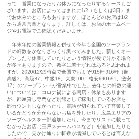
って、営業になったりお休みになったりするケースもご
ざいます。お店によってはまれに1/2（もしくは3日）ま
でお休みのところもありますが、ほとんどのお店は1/2
から通常営業となります。詳しくは、お店のホームペー
ジやお電話でご確認くださいませ。
年末年始の営業情報と併せて今年も全国のソープラン
ドの軒数をかなりざっくり調べてみました。新しくオー
プンしたり休業していたりという情報が後で分かる場合
が多々ありますので、数字に若干ずれはあると思われま
すが、2020/12/29時点で全国でおよそ
915軒
916軒（超
高級3、高級87、中級18、大衆100、格安
690
691、激安
17）のソープランドが営業中でした。去年との軒数の違
いについては、コロナ禍による閉店・休業もあります
が、部屋貸し専門など別館として稼働しているお店を一
部カウントしなかったり、電話が切られていて営業して
いるかどうか分からないお店を外したり、広島エリアの
ソープヘルスを一部追加したり、今までリストに載って
なかったお店（玉戸スチームバスなど）を追加したりも
したので、見かけ通りに軒数が増減しているとは言えな