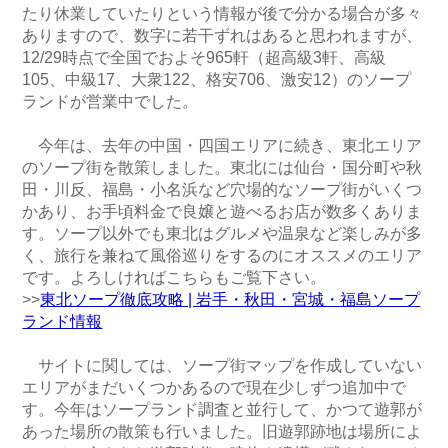
たり休業していたりという情報が後で分かる場合が多々
ありますので、数字に若干ずれはあると思われますが、
12/29時点で全国でおよそ965軒（超高級3軒、高級
105、中級17、大衆122、格安706、激安12）のソープ
ランドが営業中でした。
今年は、去年の中国・四国エリアに続き、東北エリア
のソープ街を散策しました。東北には仙台・国分町や秋
田・川反、福島・小名浜など穴場的なソープ街がいくつ
かあり、お手頃料金で良嬢と遊べるお店が数多くありま
す。ソープ以外でも東北はグルメや温泉など楽しみが多
く、旅行を兼ねて風俗巡りをするのにオススメのエリア
です。よろしければこちらもご覧下さい。
>>
東北ソープ徹底攻略 | 岩手・秋田・宮城・福島ソープ
ランド情報
サイトに関しては、ソープ街マップを作成していない
エリアがまだいくつかあるので現在少しずつ追加中で
す。今年はソープランド調査と並行して、かつて遊郭が
あった場所の散策も行いました。旧遊郭跡地は場所によ