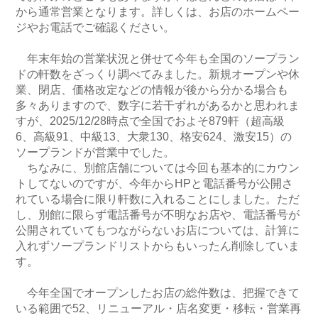
から通常営業となります。詳しくは、お店のホームペー
ジやお電話でご確認ください。
年末年始の営業状況と併せて今年も全国のソープラン
ドの軒数をざっくり調べてみました。新規オープンや休
業、閉店、価格改定などの情報が後から分かる場合も
多々ありますので、数字に若干ずれがあるかと思われま
すが、2025/12/28時点で全国でおよそ879軒（超高級
6、高級91、中級13、大衆130、格安624、激安15）の
ソープランドが営業中でした。
ちなみに、別館店舗については今回も基本的にカウン
トしてないのですが、今年からHPと電話番号が公開さ
れている場合に限り軒数に入れることにしました。ただ
し、別館に限らず電話番号が不明なお店や、電話番号が
公開されていてもつながらないお店については、計算に
入れずソープランドリストからもいったん削除していま
す。
今年全国でオープンしたお店の総件数は、把握できて
いる範囲で52、リニューアル・店名変更・移転・営業再