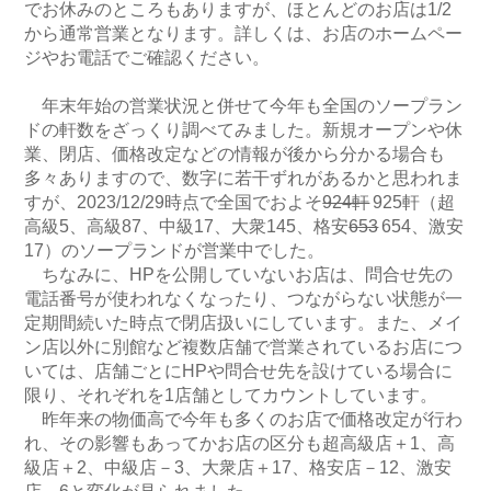
でお休みのところもありますが、ほとんどのお店は1/2
から通常営業となります。詳しくは、お店のホームペー
ジやお電話でご確認ください。
年末年始の営業状況と併せて今年も全国のソープラン
ドの軒数をざっくり調べてみました。新規オープンや休
業、閉店、価格改定などの情報が後から分かる場合も
多々ありますので、数字に若干ずれがあるかと思われま
すが、2023/12/29時点で全国でおよそ
924軒
925軒（超
高級5、高級87、中級17、大衆145、格安
653
654、激安
17）のソープランドが営業中でした。
ちなみに、HPを公開していないお店は、問合せ先の
電話番号が使われなくなったり、つながらない状態が一
定期間続いた時点で閉店扱いにしています。また、メイ
ン店以外に別館など複数店舗で営業されているお店につ
いては、店舗ごとにHPや問合せ先を設けている場合に
限り、それぞれを1店舗としてカウントしています。
昨年来の物価高で今年も多くのお店で価格改定が行わ
れ、その影響もあってかお店の区分も超高級店＋1、高
級店＋2、中級店－3、大衆店＋17、格安店－12、激安