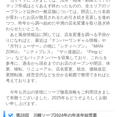
当サイトにつきましては、沼津・熱海・釧路エリアの
マップ作成はとりあえず終わったものの、全エリアのソ
ープランド以外の一般店舗については、閉店したり名前
が変わったお店が散見されるため引き続き見直しを進め
つつ、昨年から調べ始めた中洲の店名変遷を取り急ぎ終
わらせたいところ。
あと風俗情報誌に関しては、店名変遷を調べる手掛か
りになればと、最近は『ナンバーワンギャル情報』や
『月刊ミューザー』の他に『シティヘブン』『MAN-
ZOKU』『シティプレス』『ザ☆漫遊記』『Ping-ピ
ン-』などもバックナンバーを収集しており、これらを
参考に、過去から現在までのお店のオープンや閉店、休
業、移転、リニューアル、店名変更、統合、価格改定、
業態転換、経営交代などを分かる範囲で整理できればと
考えております。
今年も沢山の皆様にソープ徹底攻略をご利用頂きまし
て有難うございました。2025年もどうぞよろしくお願
い申し上げます。
第28回 川崎ソープ2024年の年末年始営業