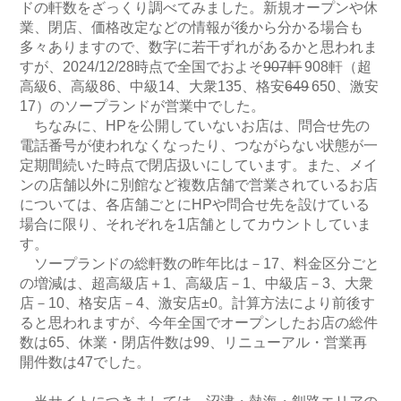
ドの軒数をざっくり調べてみました。新規オープンや休
業、閉店、価格改定などの情報が後から分かる場合も
多々ありますので、数字に若干ずれがあるかと思われま
すが、2024/12/28時点で全国でおよそ
907軒
908軒（超
高級6、高級86、中級14、大衆135、格安
649
650、激安
17）のソープランドが営業中でした。
ちなみに、HPを公開していないお店は、問合せ先の
電話番号が使われなくなったり、つながらない状態が一
定期間続いた時点で閉店扱いにしています。また、メイ
ンの店舗以外に別館など複数店舗で営業されているお店
については、各店舗ごとにHPや問合せ先を設けている
場合に限り、それぞれを1店舗としてカウントしていま
す。
ソープランドの総軒数の昨年比は－17、料金区分ごと
の増減は、超高級店＋1、高級店－1、中級店－3、大衆
店－10、格安店－4、激安店±0。計算方法により前後す
ると思われますが、今年全国でオープンしたお店の総件
数は65、休業・閉店件数は99、リニューアル・営業再
開件数は47でした。